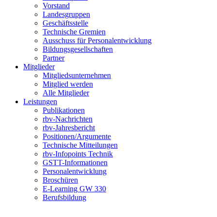
Vorstand
Landesgruppen
Geschäftsstelle
Technische Gremien
Ausschuss für Personalentwicklung
Bildungsgesellschaften
Partner
Mitglieder
Mitgliedsunternehmen
Mitglied werden
Alle Mitglieder
Leistungen
Publikationen
rbv-Nachrichten
rbv-Jahresbericht
Positionen/Argumente
Technische Mitteilungen
rbv-Infopoints Technik
GSTT-Informationen
Personalentwicklung
Broschüren
E-Learning GW 330
Berufsbildung