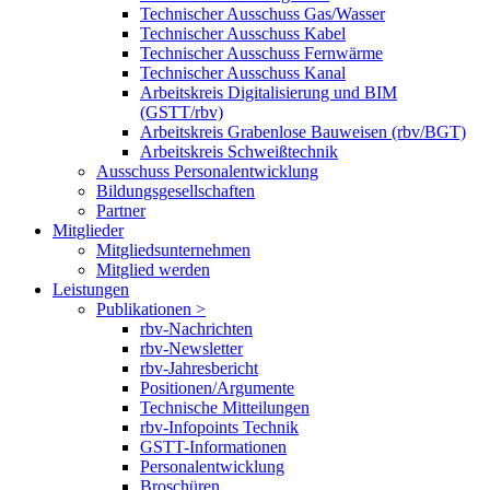
Technischer Ausschuss Gas/Wasser
Technischer Ausschuss Kabel
Technischer Ausschuss Fernwärme
Technischer Ausschuss Kanal
Arbeitskreis Digitalisierung und BIM
(GSTT/rbv)
Arbeitskreis Grabenlose Bauweisen (rbv/BGT)
Arbeitskreis Schweißtechnik
Ausschuss Personalentwicklung
Bildungsgesellschaften
Partner
Mitglieder
Mitgliedsunternehmen
Mitglied werden
Leistungen
Publikationen >
rbv-Nachrichten
rbv-Newsletter
rbv-Jahresbericht
Positionen/Argumente
Technische Mitteilungen
rbv-Infopoints Technik
GSTT-Informationen
Personalentwicklung
Broschüren