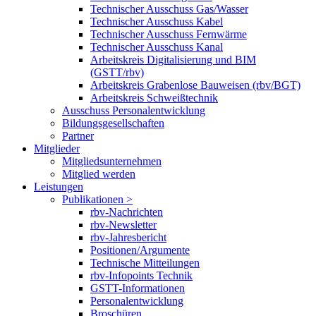
Technischer Ausschuss Gas/Wasser
Technischer Ausschuss Kabel
Technischer Ausschuss Fernwärme
Technischer Ausschuss Kanal
Arbeitskreis Digitalisierung und BIM
(GSTT/rbv)
Arbeitskreis Grabenlose Bauweisen (rbv/BGT)
Arbeitskreis Schweißtechnik
Ausschuss Personalentwicklung
Bildungsgesellschaften
Partner
Mitglieder
Mitgliedsunternehmen
Mitglied werden
Leistungen
Publikationen >
rbv-Nachrichten
rbv-Newsletter
rbv-Jahresbericht
Positionen/Argumente
Technische Mitteilungen
rbv-Infopoints Technik
GSTT-Informationen
Personalentwicklung
Broschüren