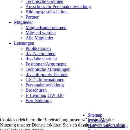
Technische Gremien
Ausschuss für Personalentwicklung
Bildungsgesellschaften
Partner
Mitglieder
Mitgliedsunternehmen
Mitglied werden
Alle Mitglieder
Leistungen
Publikationen
rbv-Nachrichten
rbv-Jahresbericht
Positionen/Argumente
Technische Mitteilungen
rbv-Infopoints Technik
GSTT-Informationen
Personalentwicklung
Broschüren
E-Learning GW 330
Berufsbildung
Sitemap
Cookies erleichtern die Bereitstellung unserer Dienste. Mit der
Impressum
Nutzung unserer Dienste erklären Sie sich damit einverstanden, dass
Datenschutzerklärung