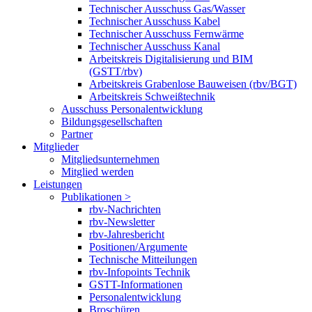
Technischer Ausschuss Gas/Wasser
Technischer Ausschuss Kabel
Technischer Ausschuss Fernwärme
Technischer Ausschuss Kanal
Arbeitskreis Digitalisierung und BIM
(GSTT/rbv)
Arbeitskreis Grabenlose Bauweisen (rbv/BGT)
Arbeitskreis Schweißtechnik
Ausschuss Personalentwicklung
Bildungsgesellschaften
Partner
Mitglieder
Mitgliedsunternehmen
Mitglied werden
Leistungen
Publikationen >
rbv-Nachrichten
rbv-Newsletter
rbv-Jahresbericht
Positionen/Argumente
Technische Mitteilungen
rbv-Infopoints Technik
GSTT-Informationen
Personalentwicklung
Broschüren