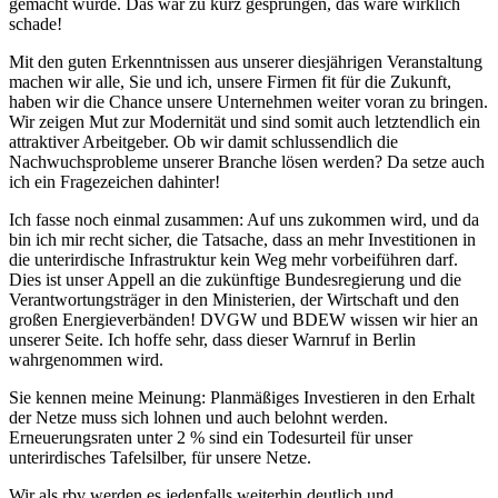
gemacht wurde. Das wär zu kurz gesprungen, das wäre wirklich
schade!
Mit den guten Erkenntnissen aus unserer diesjährigen Veranstaltung
machen wir alle, Sie und ich, unsere Firmen fit für die Zukunft,
haben wir die Chance unsere Unternehmen weiter voran zu bringen.
Wir zeigen Mut zur Modernität und sind somit auch letztendlich ein
attraktiver Arbeitgeber. Ob wir damit schlussendlich die
Nachwuchsprobleme unserer Branche lösen werden? Da setze auch
ich ein Fragezeichen dahinter!
Ich fasse noch einmal zusammen: Auf uns zukommen wird, und da
bin ich mir recht sicher, die Tatsache, dass an mehr Investitionen in
die unterirdische Infrastruktur kein Weg mehr vorbeiführen darf.
Dies ist unser Appell an die zukünftige Bundesregierung und die
Verantwortungsträger in den Ministerien, der Wirtschaft und den
großen Energieverbänden! DVGW und BDEW wissen wir hier an
unserer Seite. Ich hoffe sehr, dass dieser Warnruf in Berlin
wahrgenommen wird.
Sie kennen meine Meinung: Planmäßiges Investieren in den Erhalt
der Netze muss sich lohnen und auch belohnt werden.
Erneuerungsraten unter 2 % sind ein Todesurteil für unser
unterirdisches Tafelsilber, für unsere Netze.
Wir als rbv werden es jedenfalls weiterhin deutlich und