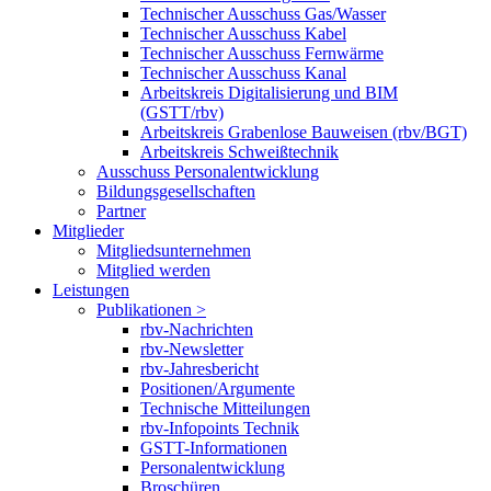
Technischer Ausschuss Gas/Wasser
Technischer Ausschuss Kabel
Technischer Ausschuss Fernwärme
Technischer Ausschuss Kanal
Arbeitskreis Digitalisierung und BIM
(GSTT/rbv)
Arbeitskreis Grabenlose Bauweisen (rbv/BGT)
Arbeitskreis Schweißtechnik
Ausschuss Personalentwicklung
Bildungsgesellschaften
Partner
Mitglieder
Mitgliedsunternehmen
Mitglied werden
Leistungen
Publikationen >
rbv-Nachrichten
rbv-Newsletter
rbv-Jahresbericht
Positionen/Argumente
Technische Mitteilungen
rbv-Infopoints Technik
GSTT-Informationen
Personalentwicklung
Broschüren