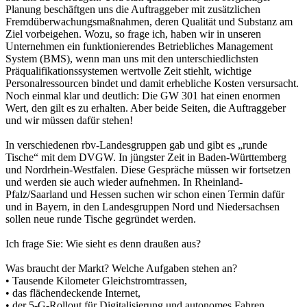
Planung beschäftgen uns die Auftraggeber mit zusätzlichen
Fremdüberwachungsmaßnahmen, deren Qualität und Substanz am
Ziel vorbeigehen. Wozu, so frage ich, haben wir in unseren
Unternehmen ein funktionierendes Betriebliches Management
System (BMS), wenn man uns mit den unterschiedlichsten
Präqualifikationssystemen wertvolle Zeit stiehlt, wichtige
Personalressourcen bindet und damit erhebliche Kosten versursacht.
Noch einmal klar und deutlich: Die GW 301 hat einen enormen
Wert, den gilt es zu erhalten. Aber beide Seiten, die Auftraggeber
und wir müssen dafür stehen!
In verschiedenen rbv-Landesgruppen gab und gibt es „runde
Tische“ mit dem DVGW. In jüngster Zeit in Baden-Württemberg
und Nordrhein-Westfalen. Diese Gespräche müssen wir fortsetzen
und werden sie auch wieder aufnehmen. In Rheinland-
Pfalz/Saarland und Hessen suchen wir schon einen Termin dafür
und in Bayern, in den Landesgruppen Nord und Niedersachsen
sollen neue runde Tische gegründet werden.
Ich frage Sie: Wie sieht es denn draußen aus?
Was braucht der Markt? Welche Aufgaben stehen an?
• Tausende Kilometer Gleichstromtrassen,
• das flächendeckende Internet,
• der 5-G-Rollout für Digitalisierung und autonomes Fahren,