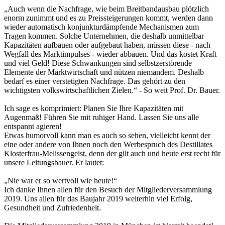
„Auch wenn die Nachfrage, wie beim Breitbandausbau plötzlich
enorm zunimmt und es zu Preissteigerungen kommt, werden dann
wieder automatisch konjunkturdämpfende Mechanismen zum
Tragen kommen. Solche Unternehmen, die deshalb unmittelbar
Kapazitäten aufbauen oder aufgebaut haben, müssen diese - nach
Wegfall des Marktimpulses - wieder abbauen. Und das kostet Kraft
und viel Geld! Diese Schwankungen sind selbstzerstörende
Elemente der Marktwirtschaft und nützen niemandem. Deshalb
bedarf es einer verstetigten Nachfrage. Das gehört zu den
wichtigsten volkswirtschaftlichen Zielen.“ - So weit Prof. Dr. Bauer.
Ich sage es komprimiert: Planen Sie Ihre Kapazitäten mit
Augenmaß! Führen Sie mit ruhiger Hand. Lassen Sie uns alle
entspannt agieren!
Etwas humorvoll kann man es auch so sehen, vielleicht kennt der
eine oder andere von Ihnen noch den Werbespruch des Destillates
Klosterfrau-Melissengeist, denn der gilt auch und heute erst recht für
unsere Leitungsbauer. Er lautet:
„Nie war er so wertvoll wie heute!“
Ich danke Ihnen allen für den Besuch der Mitgliederversammlung
2019. Uns allen für das Baujahr 2019 weiterhin viel Erfolg,
Gesundheit und Zufriedenheit.