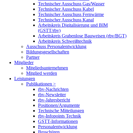
Technischer Ausschuss Gas/Wasser
Technischer Ausschuss Kabel
Technischer Ausschuss Fernwärme
Technischer Ausschuss Kanal
Arbeitskreis Digitalisierung und BIM
(GSTT/rbv)
Arbeitskreis Grabenlose Bauweisen (rbv/BGT)
Arbeitskreis Schweißtechnik
Ausschuss Personalentwicklung
Bildungsgesellschaften
Partner
Mitglieder
Mitgliedsunternehmen
Mitglied werden
Leistungen
Publikationen >
rbv-Nachrichten
rbv-Newsletter
rbv-Jahresbericht
Positionen/Argumente
Technische Mitteilungen
rbv-Infopoints Technik
GSTT-Informationen
Personalentwicklung
Broschüren