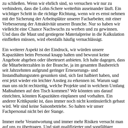
zu schließen. Wenn wir ehrlich sind, so versuchen wir nur zu
verhindern, dass die Lohn-Schere weiterhin auseinander läuft. Ein
wichtiger Schritt in die richtige Richtung, wenn wir es ernst nehmen
mit der Sicherung der Arbeitsplätze unserer Facharbeiter, mit einer
Verbesserung der Attraktivität unserer Branche. Nur so haben wir
vielleicht eine Chance Nachwuchs zu werben und zu gewinnen.
Und dass die Maut und gestiegene Materialpreise in die Kalkulation
einfließen müssen, wird ebenfalls häufig vernachlässigt.
Ein weiterer Aspekt ist der Eindruck, wir würden unsere
Kapazitäten beim Personal knapp halten und bewusst keine
Angebote abgeben oder überteuert anbieten. Ich halte dagegen, dass
die Mitarbeiterzahlen in der Branche, ja im gesamten Baubereich
seit Jahrzehnten aufgrund geringer Erneuerungs- und
Instandhaltungsraten gesunken sind, sich fast halbiert haben, und
erst jetzt wieder ein leichter Anstieg zu erkennen ist. Warum sagt
man uns nicht rechtzeitig, welche Projekte und in welchem Umfang
Maßnahmen auf den Tisch kommen? Wir könnten uns darauf
einrichten, könnten Kapazitäten einplanen und vorhalten. Ein
anderer Kritikpunkt ist, dass immer noch nicht kontinuierlich gebaut
wird. Wir sind keine Saisonbetriebe. So halten wir unser
Fachpersonal nicht bei der Stange.
Immer mehr Verantwortung und immer mehr Risiken versucht man
auf uns zu übertragen. Und statt qualifizierter und sorgfältiger