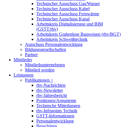
Technischer Ausschuss Gas/Wasser
Technischer Ausschuss Kabel
Technischer Ausschuss Fernwärme
Technischer Ausschuss Kanal
Arbeitskreis Digitalisierung und BIM
(GSTT/rbv)
Arbeitskreis Grabenlose Bauweisen (rbv/BGT)
Arbeitskreis Schweißtechnik
Ausschuss Personalentwicklung
Bildungsgesellschaften
Partner
Mitglieder
Mitgliedsunternehmen
Mitglied werden
Leistungen
Publikationen >
rbv-Nachrichten
rbv-Newsletter
rbv-Jahresbericht
Positionen/Argumente
Technische Mitteilungen
rbv-Infopoints Technik
GSTT-Informationen
Personalentwicklung
Broschüren