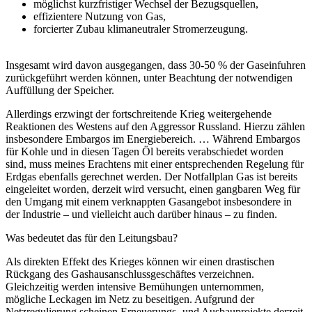
möglichst kurzfristiger Wechsel der Bezugsquellen,
effizientere Nutzung von Gas,
forcierter Zubau klimaneutraler Stromerzeugung.
Insgesamt wird davon ausgegangen, dass 30-50 % der Gaseinfuhren
zurückgeführt werden können, unter Beachtung der notwendigen
Auffüllung der Speicher.
Allerdings erzwingt der fortschreitende Krieg weitergehende
Reaktionen des Westens auf den Aggressor Russland. Hierzu zählen
insbesondere Embargos im Energiebereich. … Während Embargos
für Kohle und in diesen Tagen Öl bereits verabschiedet worden
sind, muss meines Erachtens mit einer entsprechenden Regelung für
Erdgas ebenfalls gerechnet werden. Der Notfallplan Gas ist bereits
eingeleitet worden, derzeit wird versucht, einen gangbaren Weg für
den Umgang mit einem verknappten Gasangebot insbesondere in
der Industrie – und vielleicht auch darüber hinaus – zu finden.
Was bedeutet das für den Leitungsbau?
Als direkten Effekt des Krieges können wir einen drastischen
Rückgang des Gashausanschlussgeschäftes verzeichnen.
Gleichzeitig werden intensive Bemühungen unternommen,
mögliche Leckagen im Netz zu beseitigen. Aufgrund der
Netzregulierung scheinen Erneuerungs- und Ausbauprojekte derzeit