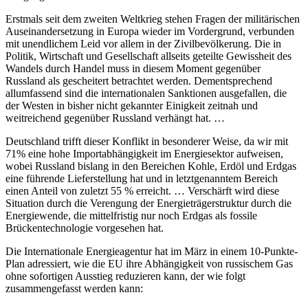
Erstmals seit dem zweiten Weltkrieg stehen Fragen der militärischen
Auseinandersetzung in Europa wieder im Vordergrund, verbunden
mit unendlichem Leid vor allem in der Zivilbevölkerung. Die in
Politik, Wirtschaft und Gesellschaft allseits geteilte Gewissheit des
Wandels durch Handel muss in diesem Moment gegenüber
Russland als gescheitert betrachtet werden. Dementsprechend
allumfassend sind die internationalen Sanktionen ausgefallen, die
der Westen in bisher nicht gekannter Einigkeit zeitnah und
weitreichend gegenüber Russland verhängt hat. …
Deutschland trifft dieser Konflikt in besonderer Weise, da wir mit
71% eine hohe Importabhängigkeit im Energiesektor aufweisen,
wobei Russland bislang in den Bereichen Kohle, Erdöl und Erdgas
eine führende Lieferstellung hat und in letztgenanntem Bereich
einen Anteil von zuletzt 55 % erreicht. … Verschärft wird diese
Situation durch die Verengung der Energieträgerstruktur durch die
Energiewende, die mittelfristig nur noch Erdgas als fossile
Brückentechnologie vorgesehen hat.
Die Internationale Energieagentur hat im März in einem 10-Punkte-
Plan adressiert, wie die EU ihre Abhängigkeit von russischem Gas
ohne sofortigen Ausstieg reduzieren kann, der wie folgt
zusammengefasst werden kann: