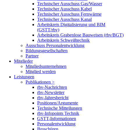
Technischer Ausschuss Gas/Wasser
Technischer Ausschuss Kabel
Technischer Ausschuss Fernwärme
Technischer Ausschuss Kanal
Arbeitskreis Digitalisierung und BIM
(GSTT/rbv)
Arbeitskreis Grabenlose Bauweisen (rbv/BGT)
Arbeitskreis Schweißtechnik
Ausschuss Personalentwicklung
Bildungsgesellschaften
Partner
Mitglieder
Mitgliedsunternehmen
Mitglied werden
Leistungen
Publikationen >
rbv-Nachrichten
rbv-Newsletter
rbv-Jahresbericht
Positionen/Argumente
Technische Mitteilungen
rbv-Infopoints Technik
GSTT-Informationen
Personalentwicklung
Broschüren