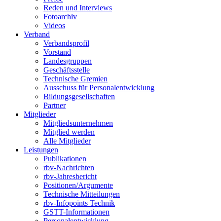
Reden und Interviews
Fotoarchiv
Videos
Verband
Verbandsprofil
Vorstand
Landesgruppen
Geschäftsstelle
Technische Gremien
Ausschuss für Personalentwicklung
Bildungsgesellschaften
Partner
Mitglieder
Mitgliedsunternehmen
Mitglied werden
Alle Mitglieder
Leistungen
Publikationen
rbv-Nachrichten
rbv-Jahresbericht
Positionen/Argumente
Technische Mitteilungen
rbv-Infopoints Technik
GSTT-Informationen
Personalentwicklung