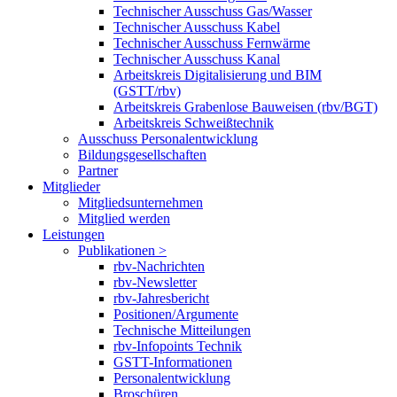
Technischer Ausschuss Gas/Wasser
Technischer Ausschuss Kabel
Technischer Ausschuss Fernwärme
Technischer Ausschuss Kanal
Arbeitskreis Digitalisierung und BIM
(GSTT/rbv)
Arbeitskreis Grabenlose Bauweisen (rbv/BGT)
Arbeitskreis Schweißtechnik
Ausschuss Personalentwicklung
Bildungsgesellschaften
Partner
Mitglieder
Mitgliedsunternehmen
Mitglied werden
Leistungen
Publikationen >
rbv-Nachrichten
rbv-Newsletter
rbv-Jahresbericht
Positionen/Argumente
Technische Mitteilungen
rbv-Infopoints Technik
GSTT-Informationen
Personalentwicklung
Broschüren