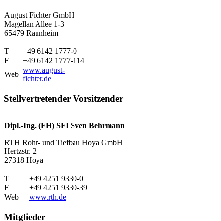
August Fichter GmbH
Magellan Allee 1-3
65479 Raunheim
T
+49 6142 1777-0
F
+49 6142 1777-114
www.august-
Web
fichter.de
Stellvertretender Vorsitzender
Dipl.-Ing. (FH) SFI Sven Behrmann
RTH Rohr- und Tiefbau Hoya GmbH
Hertzstr. 2
27318 Hoya
T
+49 4251 9330-0
F
+49 4251 9330-39
Web
www.rth.de
Mitglieder