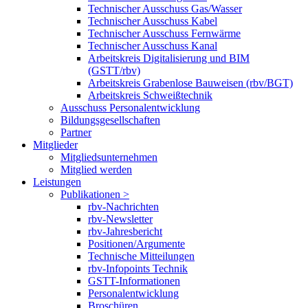
Technischer Ausschuss Gas/Wasser
Technischer Ausschuss Kabel
Technischer Ausschuss Fernwärme
Technischer Ausschuss Kanal
Arbeitskreis Digitalisierung und BIM
(GSTT/rbv)
Arbeitskreis Grabenlose Bauweisen (rbv/BGT)
Arbeitskreis Schweißtechnik
Ausschuss Personalentwicklung
Bildungsgesellschaften
Partner
Mitglieder
Mitgliedsunternehmen
Mitglied werden
Leistungen
Publikationen >
rbv-Nachrichten
rbv-Newsletter
rbv-Jahresbericht
Positionen/Argumente
Technische Mitteilungen
rbv-Infopoints Technik
GSTT-Informationen
Personalentwicklung
Broschüren