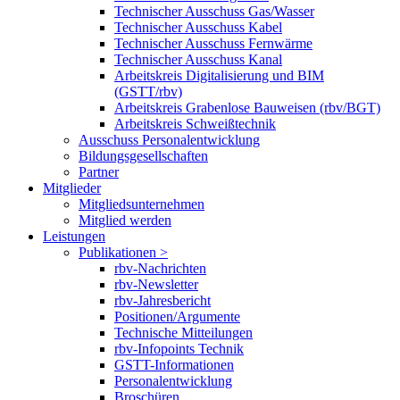
Technischer Ausschuss Gas/Wasser
Technischer Ausschuss Kabel
Technischer Ausschuss Fernwärme
Technischer Ausschuss Kanal
Arbeitskreis Digitalisierung und BIM
(GSTT/rbv)
Arbeitskreis Grabenlose Bauweisen (rbv/BGT)
Arbeitskreis Schweißtechnik
Ausschuss Personalentwicklung
Bildungsgesellschaften
Partner
Mitglieder
Mitgliedsunternehmen
Mitglied werden
Leistungen
Publikationen >
rbv-Nachrichten
rbv-Newsletter
rbv-Jahresbericht
Positionen/Argumente
Technische Mitteilungen
rbv-Infopoints Technik
GSTT-Informationen
Personalentwicklung
Broschüren