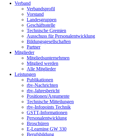
Verband
Verbandsprofil
Vorstand
Landesgruppen
Geschäftsstelle
Technische Gremien
Ausschuss für Personalentwicklung
Bildungsgesellschaften
Partner
Mitglieder
Mitgliedsunternehmen
Mitglied werden
Alle Mitglieder
Leistungen
Publikationen
rbv-Nachrichten
rbv-Jahresbericht
Positionen/Argumente
Technische Mitteilungen
rbv-Infopoints Technik
GSTT-Informationen
Personalentwicklung
Broschüren
E-Learning GW 330
Berufsbildung