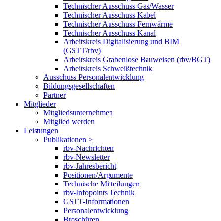
Technischer Ausschuss Gas/Wasser
Technischer Ausschuss Kabel
Technischer Ausschuss Fernwärme
Technischer Ausschuss Kanal
Arbeitskreis Digitalisierung und BIM
(GSTT/rbv)
Arbeitskreis Grabenlose Bauweisen (rbv/BGT)
Arbeitskreis Schweißtechnik
Ausschuss Personalentwicklung
Bildungsgesellschaften
Partner
Mitglieder
Mitgliedsunternehmen
Mitglied werden
Leistungen
Publikationen >
rbv-Nachrichten
rbv-Newsletter
rbv-Jahresbericht
Positionen/Argumente
Technische Mitteilungen
rbv-Infopoints Technik
GSTT-Informationen
Personalentwicklung
Broschüren