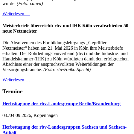
wurde.
(Foto: canva)
Weiterlesen …
Meisterbriefe überreicht: rbv und IHK Köln verabschieden 50
neue Netzmeister
Die Absolventen des Fortbildungslehrgangs „Geprüfter
Netzmeister“ haben am 21. Mai 2026 in Köln ihre Meisterbriefe
erhalten. Der Rohrleitungsbauverband (rbv) und die Industrie- und
Handelskammer (IHK) zu Köln würdigten damit den erfolgreichen
Abschluss einer der anspruchsvollsten Weiterbildungen der
Versorgungsbranche.
(Foto: rbv/Heiko Specht)
Weiterlesen …
Termine
Herbsttagung der rbv-Landesgruppe Berlin/Brandenburg
03./04.09.2026, Kopenhagen
Herbsttagung der rbv-Landesgruppen Sachsen und Sachsen-
Anhalt