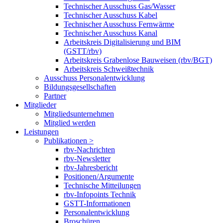
Technischer Ausschuss Gas/Wasser
Technischer Ausschuss Kabel
Technischer Ausschuss Fernwärme
Technischer Ausschuss Kanal
Arbeitskreis Digitalisierung und BIM
(GSTT/rbv)
Arbeitskreis Grabenlose Bauweisen (rbv/BGT)
Arbeitskreis Schweißtechnik
Ausschuss Personalentwicklung
Bildungsgesellschaften
Partner
Mitglieder
Mitgliedsunternehmen
Mitglied werden
Leistungen
Publikationen >
rbv-Nachrichten
rbv-Newsletter
rbv-Jahresbericht
Positionen/Argumente
Technische Mitteilungen
rbv-Infopoints Technik
GSTT-Informationen
Personalentwicklung
Broschüren