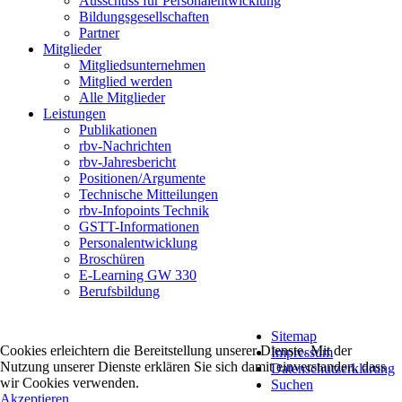
Ausschuss für Personalentwicklung
Bildungsgesellschaften
Partner
Mitglieder
Mitgliedsunternehmen
Mitglied werden
Alle Mitglieder
Leistungen
Publikationen
rbv-Nachrichten
rbv-Jahresbericht
Positionen/Argumente
Technische Mitteilungen
rbv-Infopoints Technik
GSTT-Informationen
Personalentwicklung
Broschüren
E-Learning GW 330
Berufsbildung
Sitemap
Cookies erleichtern die Bereitstellung unserer Dienste. Mit der
Impressum
Nutzung unserer Dienste erklären Sie sich damit einverstanden, dass
Datenschutzerklärung
wir Cookies verwenden.
Suchen
Akzeptieren