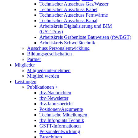
Technischer Ausschuss Gas/Wasser
Technischer Ausschuss Kabel
Technischer Ausschuss Fernwärme
Technischer Ausschuss Kanal
Arbeitskreis Digitalisierung und BIM
(GSTT/rbv)
Arbeitskreis Grabenlose Bauweisen (rbv/BGT)
Arbeitskreis Schweißtechnik
Ausschuss Personalentwicklung
Bildungsgesellschaften
Partner
Mitglieder
Mitgliedsunternehmen
Mitglied werden
Leistungen
Publikationen >
rbv-Nachrichten
rbv-Newsletter
rbv-Jahresbericht
Positionen/Argumente
Technische Mitteilungen
rbv-Infopoints Technik
GSTT-Informationen
Personalentwicklung
Broschüren