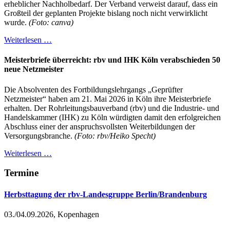
erheblicher Nachholbedarf. Der Verband verweist darauf, dass ein
Großteil der geplanten Projekte bislang noch nicht verwirklicht
wurde.
(Foto: canva)
Weiterlesen …
Meisterbriefe überreicht: rbv und IHK Köln verabschieden 50
neue Netzmeister
Die Absolventen des Fortbildungslehrgangs „Geprüfter
Netzmeister“ haben am 21. Mai 2026 in Köln ihre Meisterbriefe
erhalten. Der Rohrleitungsbauverband (rbv) und die Industrie- und
Handelskammer (IHK) zu Köln würdigten damit den erfolgreichen
Abschluss einer der anspruchsvollsten Weiterbildungen der
Versorgungsbranche.
(Foto: rbv/Heiko Specht)
Weiterlesen …
Termine
Herbsttagung der rbv-Landesgruppe Berlin/Brandenburg
03./04.09.2026, Kopenhagen