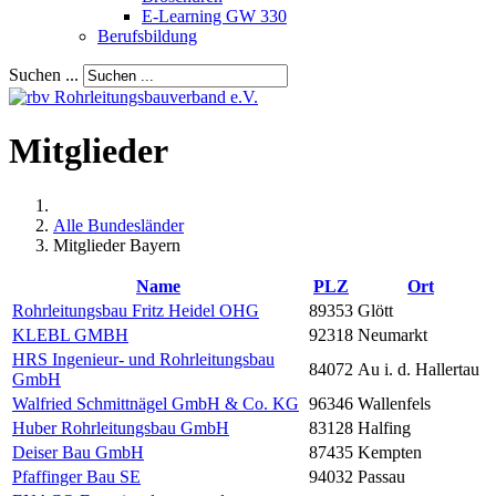
E-Learning GW 330
Berufsbildung
Suchen ...
Mitglieder
Alle Bundesländer
Mitglieder Bayern
Name
PLZ
Ort
Rohrleitungsbau Fritz Heidel OHG
89353
Glött
KLEBL GMBH
92318
Neumarkt
HRS Ingenieur- und Rohrleitungsbau
84072
Au i. d. Hallertau
GmbH
Walfried Schmittnägel GmbH & Co. KG
96346
Wallenfels
Huber Rohrleitungsbau GmbH
83128
Halfing
Deiser Bau GmbH
87435
Kempten
Pfaffinger Bau SE
94032
Passau