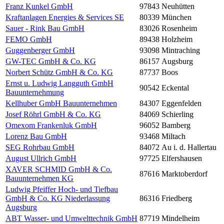
Franz Kunkel GmbH
97843
Neuhütten
Kraftanlagen Energies & Services SE
80339
München
Sauer - Rink Bau GmbH
83026
Rosenheim
FEMO GmbH
89438
Holzheim
Guggenberger GmbH
93098
Mintraching
GW-TEC GmbH & Co. KG
86157
Augsburg
Norbert Schütz GmbH & Co. KG
87737
Boos
Ernst u. Ludwig Langguth GmbH
90542
Eckental
Bauunternehmung
Kellhuber GmbH Bauunternehmen
84307
Eggenfelden
Josef Röhrl GmbH & Co. KG
84069
Schierling
Omexom Frankenluk GmbH
96052
Bamberg
Lorenz Bau GmbH
93468
Miltach
SEG Rohrbau GmbH
84072
Au i. d. Hallertau
August Ullrich GmbH
97725
Elfershausen
XAVER SCHMID GmbH & Co.
87616
Marktoberdorf
Bauunternehmen KG
Ludwig Pfeiffer Hoch- und Tiefbau
GmbH & Co. KG Niederlassung
86316
Friedberg
Augsburg
ABT Wasser- und Umwelttechnik GmbH
87719
Mindelheim