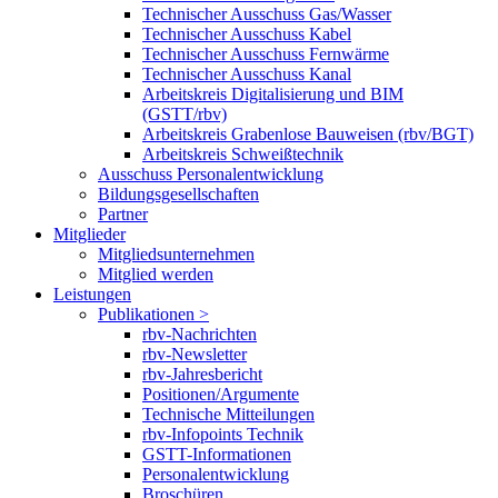
Technischer Ausschuss Gas/Wasser
Technischer Ausschuss Kabel
Technischer Ausschuss Fernwärme
Technischer Ausschuss Kanal
Arbeitskreis Digitalisierung und BIM
(GSTT/rbv)
Arbeitskreis Grabenlose Bauweisen (rbv/BGT)
Arbeitskreis Schweißtechnik
Ausschuss Personalentwicklung
Bildungsgesellschaften
Partner
Mitglieder
Mitgliedsunternehmen
Mitglied werden
Leistungen
Publikationen >
rbv-Nachrichten
rbv-Newsletter
rbv-Jahresbericht
Positionen/Argumente
Technische Mitteilungen
rbv-Infopoints Technik
GSTT-Informationen
Personalentwicklung
Broschüren