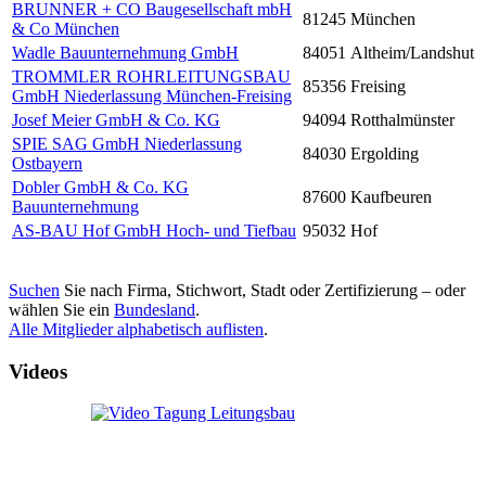
BRUNNER + CO Baugesellschaft mbH
81245
München
& Co München
Wadle Bauunternehmung GmbH
84051
Altheim/Landshut
TROMMLER ROHRLEITUNGSBAU
85356
Freising
GmbH Niederlassung München-Freising
Josef Meier GmbH & Co. KG
94094
Rotthalmünster
SPIE SAG GmbH Niederlassung
84030
Ergolding
Ostbayern
Dobler GmbH & Co. KG
87600
Kaufbeuren
Bauunternehmung
AS-BAU Hof GmbH Hoch- und Tiefbau
95032
Hof
Suchen
Sie nach Firma, Stichwort, Stadt oder Zertifizierung – oder
wählen Sie ein
Bundesland
.
Alle Mitglieder alphabetisch auflisten
.
Videos