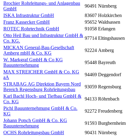
Brochier Rohrleitungs- und Anlagenbau
90491
Nürnberg
GmbH
ISKA Infrastruktur GmbH
83607
Holzkirchen
Franz Kassecker GmbH
95652
Waldsassen
ROTEC Rohrtechnik GmbH
91058
Erlangen
Otto Heil Bau und Infrastruktur GmbH &
97714
Eltingshausen
Co. KG.
MICKAN General-Bau-Gesellschaft
92224
Amberg
Amberg mbH & Co. KG
W. Markgraf GmbH & Co KG
95448
Bayreuth
Bauunternehmung
MAX STREICHER GmbH & Co. KG
94469
Deggendorf
aA
STRABAG AG Direktion Bayern Nord
93059
Regensburg
Bereich Regensburg Rohrleitungsbau
Karl Bachl Hoch- und Tiefbau GmbH &
94133
Röhrnbach
Co. KG
Pichl Bauunternehmung GmbH & Co.
92272
Freudenberg
KG
Johann Potsch GmbH & Co. KG
91593
Burgbernheim
Bauunternehmung
OCHS Rohrleitungsbau GmbH
90431
Nürnberg