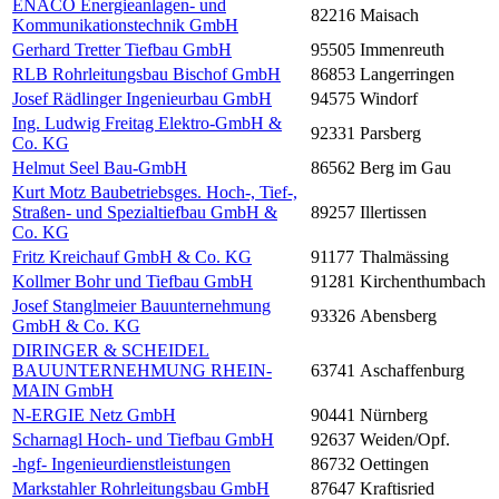
ENACO Energieanlagen- und
82216
Maisach
Kommunikationstechnik GmbH
Gerhard Tretter Tiefbau GmbH
95505
Immenreuth
RLB Rohrleitungsbau Bischof GmbH
86853
Langerringen
Josef Rädlinger Ingenieurbau GmbH
94575
Windorf
Ing. Ludwig Freitag Elektro-GmbH &
92331
Parsberg
Co. KG
Helmut Seel Bau-GmbH
86562
Berg im Gau
Kurt Motz Baubetriebsges. Hoch-, Tief-,
Straßen- und Spezialtiefbau GmbH &
89257
Illertissen
Co. KG
Fritz Kreichauf GmbH & Co. KG
91177
Thalmässing
Kollmer Bohr und Tiefbau GmbH
91281
Kirchenthumbach
Josef Stanglmeier Bauunternehmung
93326
Abensberg
GmbH & Co. KG
DIRINGER & SCHEIDEL
BAUUNTERNEHMUNG RHEIN-
63741
Aschaffenburg
MAIN GmbH
N-ERGIE Netz GmbH
90441
Nürnberg
Scharnagl Hoch- und Tiefbau GmbH
92637
Weiden/Opf.
-hgf- Ingenieurdienstleistungen
86732
Oettingen
Markstahler Rohrleitungsbau GmbH
87647
Kraftisried