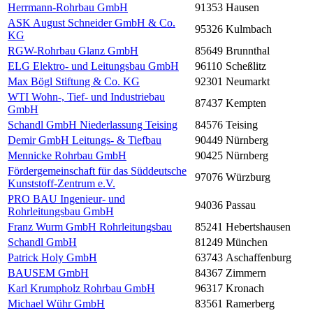
Herrmann-Rohrbau GmbH
91353
Hausen
ASK August Schneider GmbH & Co.
95326
Kulmbach
KG
RGW-Rohrbau Glanz GmbH
85649
Brunnthal
ELG Elektro- und Leitungsbau GmbH
96110
Scheßlitz
Max Bögl Stiftung & Co. KG
92301
Neumarkt
WTI Wohn-, Tief- und Industriebau
87437
Kempten
GmbH
Schandl GmbH Niederlassung Teising
84576
Teising
Demir GmbH Leitungs- & Tiefbau
90449
Nürnberg
Mennicke Rohrbau GmbH
90425
Nürnberg
Fördergemeinschaft für das Süddeutsche
97076
Würzburg
Kunststoff-Zentrum e.V.
PRO BAU Ingenieur- und
94036
Passau
Rohrleitungsbau GmbH
Franz Wurm GmbH Rohrleitungsbau
85241
Hebertshausen
Schandl GmbH
81249
München
Patrick Holy GmbH
63743
Aschaffenburg
BAUSEM GmbH
84367
Zimmern
Karl Krumpholz Rohrbau GmbH
96317
Kronach
Michael Wühr GmbH
83561
Ramerberg