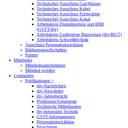
Technischer Ausschuss Gas/Wasser
Technischer Ausschuss Kabel
Technischer Ausschuss Fernwärme
Technischer Ausschuss Kanal
Arbeitskreis Digitalisierung und BIM
(GSTT/rbv)
Arbeitskreis Grabenlose Bauweisen (rbv/BGT)
Arbeitskreis Schweißtechnik
Ausschuss Personalentwicklung
Bildungsgesellschaften
Partner
Mitglieder
Mitgliedsunternehmen
Mitglied werden
Leistungen
Publikationen >
rbv-Nachrichten
rbv-Newsletter
rbv-Jahresbericht
Positionen/Argumente
Technische Mitteilungen
rbv-Infopoints Technik
GSTT-Informationen
Personalentwicklung
Broschüren