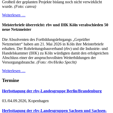
Großteil der geplanten Projekte bislang noch nicht verwirklicht
wurde.
(Foto: canva)
Weiterlesen …
Meisterbriefe überreicht: rbv und IHK Köln verabschieden 50
neue Netzmeister
Die Absolventen des Fortbildungslehrgangs „Geprüfter
Netzmeister“ haben am 21. Mai 2026 in Köln ihre Meisterbriefe
erhalten. Der Rohrleitungsbauverband (rbv) und die Industrie- und
Handelskammer (IHK) zu Köln würdigten damit den erfolgreichen
Abschluss einer der anspruchsvollsten Weiterbildungen der
Versorgungsbranche.
(Foto: rbv/Heiko Specht)
Weiterlesen …
Termine
Herbsttagung der rbv-Landesgruppe Berlin/Brandenburg
03./04.09.2026, Kopenhagen
Herbsttagung der rbv-Landesgruppen Sachsen und Sachsen-