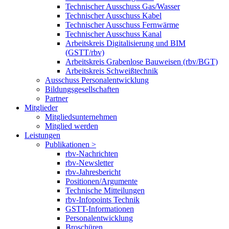
Technischer Ausschuss Gas/Wasser
Technischer Ausschuss Kabel
Technischer Ausschuss Fernwärme
Technischer Ausschuss Kanal
Arbeitskreis Digitalisierung und BIM
(GSTT/rbv)
Arbeitskreis Grabenlose Bauweisen (rbv/BGT)
Arbeitskreis Schweißtechnik
Ausschuss Personalentwicklung
Bildungsgesellschaften
Partner
Mitglieder
Mitgliedsunternehmen
Mitglied werden
Leistungen
Publikationen >
rbv-Nachrichten
rbv-Newsletter
rbv-Jahresbericht
Positionen/Argumente
Technische Mitteilungen
rbv-Infopoints Technik
GSTT-Informationen
Personalentwicklung
Broschüren