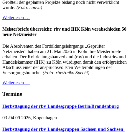
Großteil der geplanten Projekte bislang noch nicht verwirklicht
wurde.
(Foto: canva)
Weiterlesen …
Meisterbriefe überreicht: rbv und IHK Köln verabschieden 50
neue Netzmeister
Die Absolventen des Fortbildungslehrgangs „Geprüfter
Netzmeister“ haben am 21. Mai 2026 in Köln ihre Meisterbriefe
erhalten. Der Rohrleitungsbauverband (rbv) und die Industrie- und
Handelskammer (IHK) zu Köln würdigten damit den erfolgreichen
Abschluss einer der anspruchsvollsten Weiterbildungen der
Versorgungsbranche.
(Foto: rbv/Heiko Specht)
Weiterlesen …
Termine
Herbsttagung der rbv-Landesgruppe Berlin/Brandenburg
03./04.09.2026, Kopenhagen
Herbsttagung der rbv-Landesgruppen Sachsen und Sachsen-