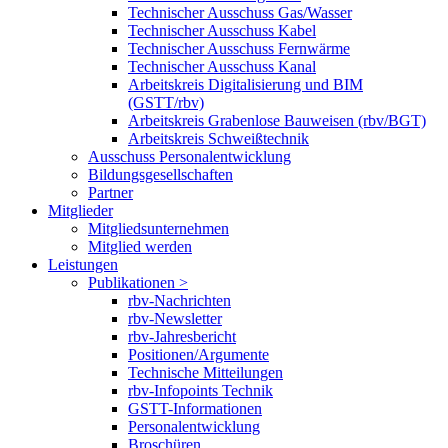
Technischer Ausschuss Gas/Wasser
Technischer Ausschuss Kabel
Technischer Ausschuss Fernwärme
Technischer Ausschuss Kanal
Arbeitskreis Digitalisierung und BIM
(GSTT/rbv)
Arbeitskreis Grabenlose Bauweisen (rbv/BGT)
Arbeitskreis Schweißtechnik
Ausschuss Personalentwicklung
Bildungsgesellschaften
Partner
Mitglieder
Mitgliedsunternehmen
Mitglied werden
Leistungen
Publikationen >
rbv-Nachrichten
rbv-Newsletter
rbv-Jahresbericht
Positionen/Argumente
Technische Mitteilungen
rbv-Infopoints Technik
GSTT-Informationen
Personalentwicklung
Broschüren