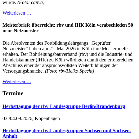
wurde.
(Foto: canva)
Weiterlesen …
Meisterbriefe überreicht: rbv und IHK Köln verabschieden 50
neue Netzmeister
Die Absolventen des Fortbildungslehrgangs „Geprüfter
Netzmeister“ haben am 21. Mai 2026 in Köln ihre Meisterbriefe
erhalten. Der Rohrleitungsbauverband (rbv) und die Industrie- und
Handelskammer (IHK) zu Köln würdigten damit den erfolgreichen
Abschluss einer der anspruchsvollsten Weiterbildungen der
Versorgungsbranche.
(Foto: rbv/Heiko Specht)
Weiterlesen …
Termine
Herbsttagung der rbv-Landesgruppe Berlin/Brandenburg
03./04.09.2026, Kopenhagen
Herbsttagung der rbv-Landesgruppen Sachsen und Sachsen-
Anhalt