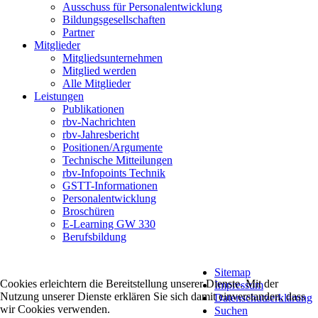
Ausschuss für Personalentwicklung
Bildungsgesellschaften
Partner
Mitglieder
Mitgliedsunternehmen
Mitglied werden
Alle Mitglieder
Leistungen
Publikationen
rbv-Nachrichten
rbv-Jahresbericht
Positionen/Argumente
Technische Mitteilungen
rbv-Infopoints Technik
GSTT-Informationen
Personalentwicklung
Broschüren
E-Learning GW 330
Berufsbildung
Sitemap
Cookies erleichtern die Bereitstellung unserer Dienste. Mit der
Impressum
Nutzung unserer Dienste erklären Sie sich damit einverstanden, dass
Datenschutzerklärung
wir Cookies verwenden.
Suchen