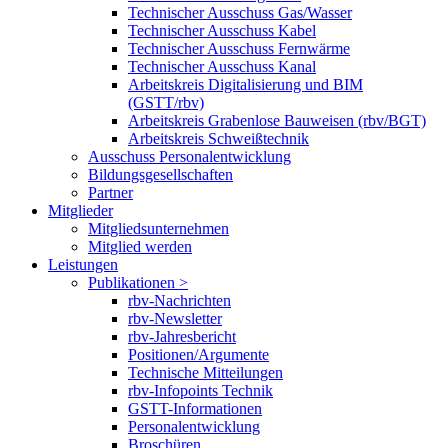
Technischer Ausschuss Gas/Wasser
Technischer Ausschuss Kabel
Technischer Ausschuss Fernwärme
Technischer Ausschuss Kanal
Arbeitskreis Digitalisierung und BIM
(GSTT/rbv)
Arbeitskreis Grabenlose Bauweisen (rbv/BGT)
Arbeitskreis Schweißtechnik
Ausschuss Personalentwicklung
Bildungsgesellschaften
Partner
Mitglieder
Mitgliedsunternehmen
Mitglied werden
Leistungen
Publikationen >
rbv-Nachrichten
rbv-Newsletter
rbv-Jahresbericht
Positionen/Argumente
Technische Mitteilungen
rbv-Infopoints Technik
GSTT-Informationen
Personalentwicklung
Broschüren