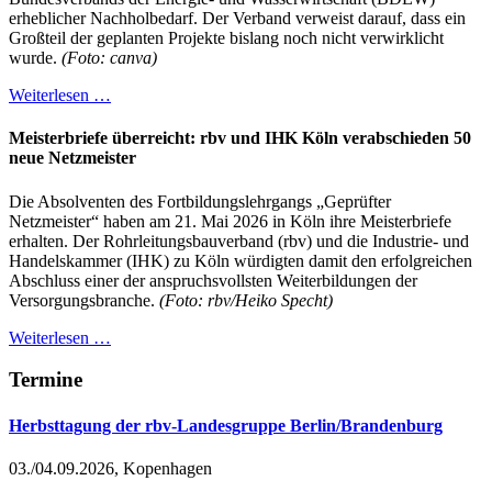
erheblicher Nachholbedarf. Der Verband verweist darauf, dass ein
Großteil der geplanten Projekte bislang noch nicht verwirklicht
wurde.
(Foto: canva)
Weiterlesen …
Meisterbriefe überreicht: rbv und IHK Köln verabschieden 50
neue Netzmeister
Die Absolventen des Fortbildungslehrgangs „Geprüfter
Netzmeister“ haben am 21. Mai 2026 in Köln ihre Meisterbriefe
erhalten. Der Rohrleitungsbauverband (rbv) und die Industrie- und
Handelskammer (IHK) zu Köln würdigten damit den erfolgreichen
Abschluss einer der anspruchsvollsten Weiterbildungen der
Versorgungsbranche.
(Foto: rbv/Heiko Specht)
Weiterlesen …
Termine
Herbsttagung der rbv-Landesgruppe Berlin/Brandenburg
03./04.09.2026, Kopenhagen