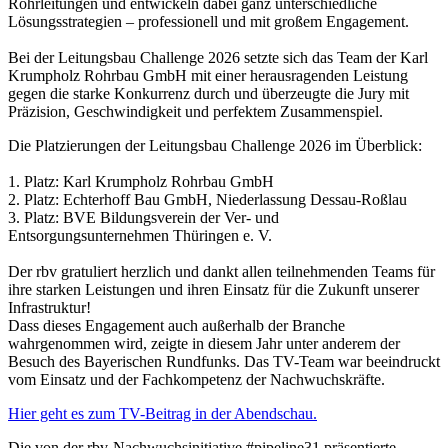
Rohrleitungen und entwickeln dabei ganz unterschiedliche
Lösungsstrategien – professionell und mit großem Engagement.
Bei der Leitungsbau Challenge 2026 setzte sich das Team der Karl
Krumpholz Rohrbau GmbH mit einer herausragenden Leistung
gegen die starke Konkurrenz durch und überzeugte die Jury mit
Präzision, Geschwindigkeit und perfektem Zusammenspiel.
Die Platzierungen der Leitungsbau Challenge 2026 im Überblick:
1. Platz: Karl Krumpholz Rohrbau GmbH
2. Platz: Echterhoff Bau GmbH, Niederlassung Dessau-Roßlau
3. Platz: BVE Bildungsverein der Ver- und
Entsorgungsunternehmen Thüringen e. V.
Der rbv gratuliert herzlich und dankt allen teilnehmenden Teams für
ihre starken Leistungen und ihren Einsatz für die Zukunft unserer
Infrastruktur!
Dass dieses Engagement auch außerhalb der Branche
wahrgenommen wird, zeigte in diesem Jahr unter anderem der
Besuch des Bayerischen Rundfunks. Das TV-Team war beeindruckt
vom Einsatz und der Fachkompetenz der Nachwuchskräfte.
Hier geht es zum TV-Beitrag in der Abendschau.
Die von der rbv-Nachwuchsinitiative #pipeline31 präsentierte