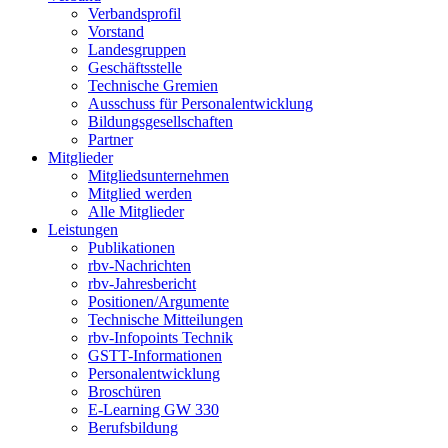
Verbandsprofil
Vorstand
Landesgruppen
Geschäftsstelle
Technische Gremien
Ausschuss für Personalentwicklung
Bildungsgesellschaften
Partner
Mitglieder
Mitgliedsunternehmen
Mitglied werden
Alle Mitglieder
Leistungen
Publikationen
rbv-Nachrichten
rbv-Jahresbericht
Positionen/Argumente
Technische Mitteilungen
rbv-Infopoints Technik
GSTT-Informationen
Personalentwicklung
Broschüren
E-Learning GW 330
Berufsbildung