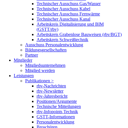
Technischer Ausschuss Gas/Wasser
Technischer Ausschuss Kabel
Technischer Ausschuss Fernwärme
Technischer Ausschuss Kanal
Arbeitskreis Digitalisierung und BIM
(GSTT/rbv)
Arbeitskreis Grabenlose Bauweisen (rbv/BGT)
Arbeitskreis Schweißtechnik
Ausschuss Personalentwicklung
Bildungsgesellschaften
Partner
Mitglieder
Mitgliedsunternehmen
Mitglied werden
Leistungen
Publikationen >
rbv-Nachrichten
rbv-Newsletter
rbv-Jahresbericht
Positionen/Argumente
Technische Mitteilungen
rbv-Infopoints Technik
GSTT-Informationen
Personalentwicklung
Broschüren