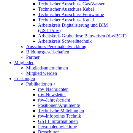
Technischer Ausschuss Gas/Wasser
Technischer Ausschuss Kabel
Technischer Ausschuss Fernwärme
Technischer Ausschuss Kanal
Arbeitskreis Digitalisierung und BIM
(GSTT/rbv)
Arbeitskreis Grabenlose Bauweisen (rbv/BGT)
Arbeitskreis Schweißtechnik
Ausschuss Personalentwicklung
Bildungsgesellschaften
Partner
Mitglieder
Mitgliedsunternehmen
Mitglied werden
Leistungen
Publikationen >
rbv-Nachrichten
rbv-Newsletter
rbv-Jahresbericht
Positionen/Argumente
Technische Mitteilungen
rbv-Infopoints Technik
GSTT-Informationen
Personalentwicklung
Broschüren