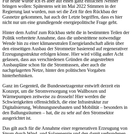
Für heute würde ich es aber auf einen ganz einfachen Nenner
bringen wollen: Spätestens seit im Mai 2022 Stimmen in der
Regierung laut wurden, nun sei die Zeit für den Rückbau der
Gasnetze gekommen, hat auch der Letzte begriffen, dass es hier
nicht nur um eine grundlegende energiepolitische Frage geht.
Hinter dem Aufruf zum Rückbau steht die in bestimmten Teilen der
Politik verbreitete Annahme, dass die unbestrittene notwendige
Wende hin zu einer klimaneutralen Energielandschaft allein über
den einseitigen Ausbau der Stromnetze basierend auf regenerativer
Erzeugungsstruktur erfolgen könne. Hier wird völlig außer Acht
gelassen, dass aus verschiedenen Gründen die angestrebten
Ausbaupläne schon für die Stromtrassen, aber auch die
nachgelagerten Netze, hinter den politischen Vorgaben
hinterherhinken.
Ganz im Gegenteil, die Bundesnetzagentur entwirft derzeit ein
Konzept, um die Stromversorgung von Wallboxen und
Wärmepumpen zeitweise zu drosseln! Hier werden die
Schwierigkeiten offensichtlich, die eine Infrastruktur zur
Digitalisierung, Wohnungsneubauten und Mobilität – besonders in
den Ballungsräumen – hat, die zu sehr auf den Stromsektor
ausgerichtet ist.
Das gilt auch für die Annahme einer regenerativen Erzeugung von
Strom durch Wind- und Solarenergie und den damit verbundenen