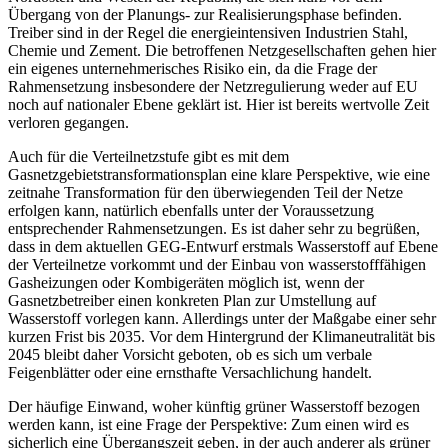
Übergang von der Planungs- zur Realisierungsphase befinden.
Treiber sind in der Regel die energieintensiven Industrien Stahl,
Chemie und Zement. Die betroffenen Netzgesellschaften gehen hier
ein eigenes unternehmerisches Risiko ein, da die Frage der
Rahmensetzung insbesondere der Netzregulierung weder auf EU
noch auf nationaler Ebene geklärt ist. Hier ist bereits wertvolle Zeit
verloren gegangen.
Auch für die Verteilnetzstufe gibt es mit dem
Gasnetzgebietstransformationsplan eine klare Perspektive, wie eine
zeitnahe Transformation für den überwiegenden Teil der Netze
erfolgen kann, natürlich ebenfalls unter der Voraussetzung
entsprechender Rahmensetzungen. Es ist daher sehr zu begrüßen,
dass in dem aktuellen GEG-Entwurf erstmals Wasserstoff auf Ebene
der Verteilnetze vorkommt und der Einbau von wasserstofffähigen
Gasheizungen oder Kombigeräten möglich ist, wenn der
Gasnetzbetreiber einen konkreten Plan zur Umstellung auf
Wasserstoff vorlegen kann. Allerdings unter der Maßgabe einer sehr
kurzen Frist bis 2035. Vor dem Hintergrund der Klimaneutralität bis
2045 bleibt daher Vorsicht geboten, ob es sich um verbale
Feigenblätter oder eine ernsthafte Versachlichung handelt.
Der häufige Einwand, woher künftig grüner Wasserstoff bezogen
werden kann, ist eine Frage der Perspektive: Zum einen wird es
sicherlich eine Übergangszeit geben, in der auch anderer als grüner