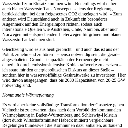
Wasserstoff zum Einsatz kommen wird. Neuerdings wird daher
auch blauer Wasserstoff aus Norwegen seitens der Regierung
berücksichtigt, bei dem freigesetztes CO2 eingelagert wird. – Zum
anderen wird Deutschland auch in Zukunft ein besonderes
Augenmerk auf den Energieimport richten, sodass auch
internationale Quellen wie Australien, Chile, Namibia, aber auch
Norwegen mit entsprechenden Lieferwegen für grünen und blauen
Wasserstoff aufzubauen sind.
Gleichzeitig wird es aus heutiger Sicht – und auch das ist aus der
Politik zunehmend zu hören – ebenso notwendig sein, die gerade
abgeschalteten Grundlastkapazitäten der Kernenergie nicht
dauerhaft durch emissionsintensive Kohlekraftwerke zu ersetzen –
ich spare mir den energiepolitischen Diskurs an dieser Stelle –
sondern hier in wasserstofffähige Gaskraftwerke zu investieren. Hier
wird davon ausgegangen, dass bis 2030 Kapazitäten von 20-25 GW
notwendig sind.
Kommunale Wärmeplanung
Es wird aber keine vollständige Transformation der Gasnetze geben.
Vielmehr ist zu erwarten, dass nach dem Vorbild der kommunalen
Wärmeplanung in Baden-Württemberg und Schleswig-Holstein
(dort durch Wirtschaftsminister Habeck initiiert) vergleichbare
Regelungen bundesweit die Kommunen dazu anhalten, aufbauend