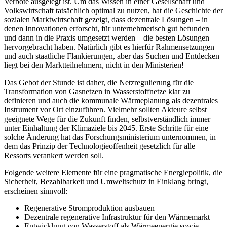
Verbote ausgelegt ist. Um das Wissen in einer Gesellschaft und
Volkswirtschaft tatsächlich optimal zu nutzen, hat die Geschichte der
sozialen Marktwirtschaft gezeigt, dass dezentrale Lösungen – in
denen Innovationen erforscht, für unternehmerisch gut befunden
und dann in die Praxis umgesetzt werden – die besten Lösungen
hervorgebracht haben. Natürlich gibt es hierfür Rahmensetzungen
und auch staatliche Flankierungen, aber das Suchen und Entdecken
liegt bei den Marktteilnehmern, nicht in den Ministerien!
Das Gebot der Stunde ist daher, die Netzregulierung für die
Transformation von Gasnetzen in Wasserstoffnetze klar zu
definieren und auch die kommunale Wärmeplanung als dezentrales
Instrument vor Ort einzuführen. Vielmehr sollten Akteure selbst
geeignete Wege für die Zukunft finden, selbstverständlich immer
unter Einhaltung der Klimaziele bis 2045. Erste Schritte für eine
solche Änderung hat das Forschungsministerium unternommen, in
dem das Prinzip der Technologieoffenheit gesetzlich für alle
Ressorts verankert werden soll.
Folgende weitere Elemente für eine pragmatische Energiepolitik, die
Sicherheit, Bezahlbarkeit und Umweltschutz in Einklang bringt,
erscheinen sinnvoll:
Regenerative Stromproduktion ausbauen
Dezentrale regenerative Infrastruktur für den Wärmemarkt
Entwicklung von Wasserstoff als Wärmeenergie sowie