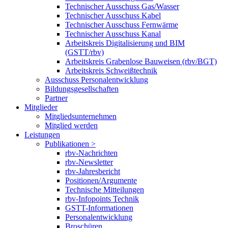
Technischer Ausschuss Gas/Wasser
Technischer Ausschuss Kabel
Technischer Ausschuss Fernwärme
Technischer Ausschuss Kanal
Arbeitskreis Digitalisierung und BIM
(GSTT/rbv)
Arbeitskreis Grabenlose Bauweisen (rbv/BGT)
Arbeitskreis Schweißtechnik
Ausschuss Personalentwicklung
Bildungsgesellschaften
Partner
Mitglieder
Mitgliedsunternehmen
Mitglied werden
Leistungen
Publikationen >
rbv-Nachrichten
rbv-Newsletter
rbv-Jahresbericht
Positionen/Argumente
Technische Mitteilungen
rbv-Infopoints Technik
GSTT-Informationen
Personalentwicklung
Broschüren