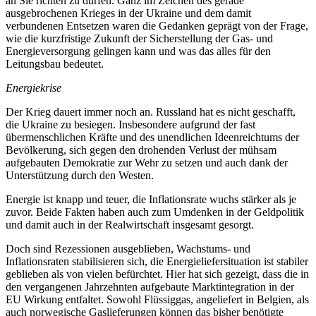
an Sie richten zu dürfen. Ganz im Zeichen des gerade
ausgebrochenen Krieges in der Ukraine und dem damit
verbundenen Entsetzen waren die Gedanken geprägt von der Frage,
wie die kurzfristige Zukunft der Sicherstellung der Gas- und
Energieversorgung gelingen kann und was das alles für den
Leitungsbau bedeutet.
Energiekrise
Der Krieg dauert immer noch an. Russland hat es nicht geschafft,
die Ukraine zu besiegen. Insbesondere aufgrund der fast
übermenschlichen Kräfte und des unendlichen Ideenreichtums der
Bevölkerung, sich gegen den drohenden Verlust der mühsam
aufgebauten Demokratie zur Wehr zu setzen und auch dank der
Unterstützung durch den Westen.
Energie ist knapp und teuer, die Inflationsrate wuchs stärker als je
zuvor. Beide Fakten haben auch zum Umdenken in der Geldpolitik
und damit auch in der Realwirtschaft insgesamt gesorgt.
Doch sind Rezessionen ausgeblieben, Wachstums- und
Inflationsraten stabilisieren sich, die Energieliefersituation ist stabiler
geblieben als von vielen befürchtet. Hier hat sich gezeigt, dass die in
den vergangenen Jahrzehnten aufgebaute Marktintegration in der
EU Wirkung entfaltet. Sowohl Flüssiggas, angeliefert in Belgien, als
auch norwegische Gaslieferungen können das bisher benötigte