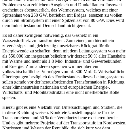
Problemen von zeitlichem Ausgleich und Dunkelflauten. Insoweit
erscheint es abenteuerlich, das Wärmesystem, welches mit einer
Spitzenlast von 250 GW, betrieben mit Erdgas, ersetzen zu wollen
durch ein Stromsystem mit einer Spitzenlast von 80 GW. Dies wird
dem Industriestandort Deutschland nicht gerecht.
Es ist daher zwingend notwendig, das Gasnetz in ein
Wasserstoffnetz zu transformieren. Zum einen, um hiermit ein
zuverlässiges und gleichzeitig umsetzbares Rückgrat für die
Energiewende zu schaffen, denn mit dem Leitungssystem von mehr
als 550.000 km insgesamt beliefern wir derzeit 50 % aller Haushalte
mit Wärme und mehr als 1,8 Mio. Industrie- und Gewerbekunden
mit Energie. Zum anderen sprechen wir hier über ein
volkswirtschaftliches Vermögen von rd. 300 Mrd. €. Wirtschaftliche
Überlegungen bezüglich des Fortbestandes dieses Leitungssystems
sollen gerade vor der herausfordernden Transformation in Richtung
einer klimaneutralen nationalen und europäischen Energie-,
Wirtschafts- und Mobilitätsstruktur eine nicht unerhebliche Rolle
spielen.
Hierzu gibt es eine Vielzahl von Untersuchungen und Studien, die
in diese Richtung weisen. Konkrete Umstellungspläne für die
Transportebene und 50 % der Verteilnetzebene existieren bereits.
Und es gibt mehrere Projekte auf der Transportstufe im Nordwesten,
Nordosten und Westen der Republik, die sich kurz vor dem