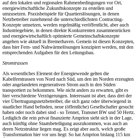
auf den lokalen und regionalen Rahmenbedingungen vor Ort,
energiewirtschaftliche Zukunftskonzepte zu erstellen und
umzusetzen. Praxisbeispiele für Quartierslösungen, in denen
Netzbetreiber zunehmend die unterschiedlichsten Contracting-
Konzepte umsetzen, werden regelmäßig veröffentlicht, aber auch
Industriegebiete, in denen direkte Konkurrenten zusammenrücken
und energiewirtschaftlich optimierte Gemeinschaftskonzepte
angehen wie aktuell in Bremerhaven. Gemein ist diesen Konzepten,
dass hier Fern- und Nahwärmelösungen konzipiert werden, mit den
entsprechenden Aufgaben für den Leitungsbau.
Stromtrassen
Als wesentliches Element der Energiewende gelten die
Kabelferntrassen von Nord nach Süd, um den im Norden erzeugten
oder angelandeten regenerativen Strom auch in den Süden
transportiert zu bekommen. Wie nicht anders zu erwarten, gibt es
hier verschiedene Verzögerungen. Interessant ist aber, dass drei der
vier Übertragungsnetzbetreiber, die sich ganz oder überwiegend in
staatlicher Hand befinden, neue (öffentliche) Gesellschafter gesucht
haben oder noch dabei sind - so Tennet, Transnet BW und 50 Hertz.
Lediglich die rein privat finanzierte Amprion sieht sich in der Lage,
auch künftig ohne Staatsbeteiligung auszukommen, was auch an
deren Netzstruktur liegen mag. Es zeigt aber auch, welch große
Transformation hier vor uns liegt: So hat Amprion bislang 115 km