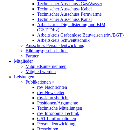
Technischer Ausschuss Gas/Wasser
Technischer Ausschuss Kabel
Technischer Ausschuss Fernwärme
Technischer Ausschuss Kanal
Arbeitskreis Digitalisierung und BIM
(GSTT/rbv)
Arbeitskreis Grabenlose Bauweisen (rbv/BGT)
Arbeitskreis Schweißtechnik
Ausschuss Personalentwicklung
Bildungsgesellschaften
Partner
Mitglieder
Mitgliedsunternehmen
Mitglied werden
Leistungen
Publikationen >
rbv-Nachrichten
rbv-Newsletter
rbv-Jahresbericht
Positionen/Argumente
Technische Mitteilungen
rbv-Infopoints Technik
GSTT-Informationen
Personalentwicklung
Broschüren