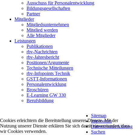
Ausschuss für Personalentwicklung
Bildungsgesellschaften
Partner
Mitglieder
Mitgliedsunternehmen
Mitglied werden
Alle Mitglieder
Leistungen
Publikationen
rbv-Nachrichten
rbv-Jahresbericht
Positionen/Argumente
Technische Mitteilungen
rbv-Infopoints Technik
GSTT-Informationen
Personalentwicklung
Broschüren
E-Learning GW 330
Berufsbildung
Sitemap
Cookies erleichtern die Bereitstellung unserer Dienste. Mit der
Impressum
Nutzung unserer Dienste erklären Sie sich damit einverstanden, dass
Datenschutzerklärung
wir Cookies verwenden.
Suchen