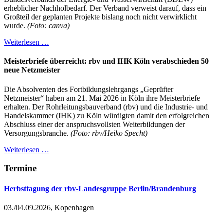
erheblicher Nachholbedarf. Der Verband verweist darauf, dass ein
Großteil der geplanten Projekte bislang noch nicht verwirklicht
wurde.
(Foto: canva)
Weiterlesen …
Meisterbriefe überreicht: rbv und IHK Köln verabschieden 50
neue Netzmeister
Die Absolventen des Fortbildungslehrgangs „Geprüfter
Netzmeister“ haben am 21. Mai 2026 in Köln ihre Meisterbriefe
erhalten. Der Rohrleitungsbauverband (rbv) und die Industrie- und
Handelskammer (IHK) zu Köln würdigten damit den erfolgreichen
Abschluss einer der anspruchsvollsten Weiterbildungen der
Versorgungsbranche.
(Foto: rbv/Heiko Specht)
Weiterlesen …
Termine
Herbsttagung der rbv-Landesgruppe Berlin/Brandenburg
03./04.09.2026, Kopenhagen