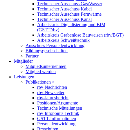
Technischer Ausschuss Gas/Wasser
Technischer Ausschuss Kabel
Technischer Ausschuss Fernwärme
Technischer Ausschuss Kanal
Arbeitskreis Digitalisierung und BIM
(GSTT/rbv)
Arbeitskreis Grabenlose Bauweisen (rbv/BGT)
Arbeitskreis Schweißtechnik
Ausschuss Personalentwicklung
Bildungsgesellschaften
Partner
Mitglieder
Mitgliedsunternehmen
Mitglied werden
Leistungen
Publikationen >
rbv-Nachrichten
rbv-Newsletter
rbv-Jahresbericht
Positionen/Argumente
Technische Mitteilungen
rbv-Infopoints Technik
GSTT-Informationen
Personalentwicklung
Broschüren