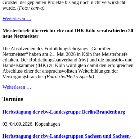
Großteil der geplanten Projekte bislang noch nicht verwirklicht
wurde.
(Foto: canva)
Weiterlesen …
Meisterbriefe überreicht: rbv und IHK Köln verabschieden 50
neue Netzmeister
Die Absolventen des Fortbildungslehrgangs „Geprüfter
Netzmeister“ haben am 21. Mai 2026 in Köln ihre Meisterbriefe
erhalten. Der Rohrleitungsbauverband (rbv) und die Industrie- und
Handelskammer (IHK) zu Köln würdigten damit den erfolgreichen
Abschluss einer der anspruchsvollsten Weiterbildungen der
Versorgungsbranche.
(Foto: rbv/Heiko Specht)
Weiterlesen …
Termine
Herbsttagung der rbv-Landesgruppe Berlin/Brandenburg
03./04.09.2026, Kopenhagen
Herbsttagung der rbv-Landesgruppen Sachsen und Sachsen-