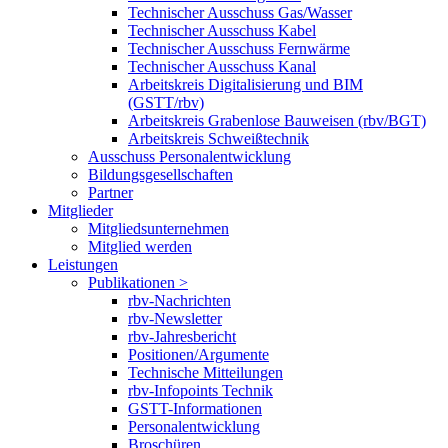
Technischer Ausschuss Gas/Wasser
Technischer Ausschuss Kabel
Technischer Ausschuss Fernwärme
Technischer Ausschuss Kanal
Arbeitskreis Digitalisierung und BIM
(GSTT/rbv)
Arbeitskreis Grabenlose Bauweisen (rbv/BGT)
Arbeitskreis Schweißtechnik
Ausschuss Personalentwicklung
Bildungsgesellschaften
Partner
Mitglieder
Mitgliedsunternehmen
Mitglied werden
Leistungen
Publikationen >
rbv-Nachrichten
rbv-Newsletter
rbv-Jahresbericht
Positionen/Argumente
Technische Mitteilungen
rbv-Infopoints Technik
GSTT-Informationen
Personalentwicklung
Broschüren