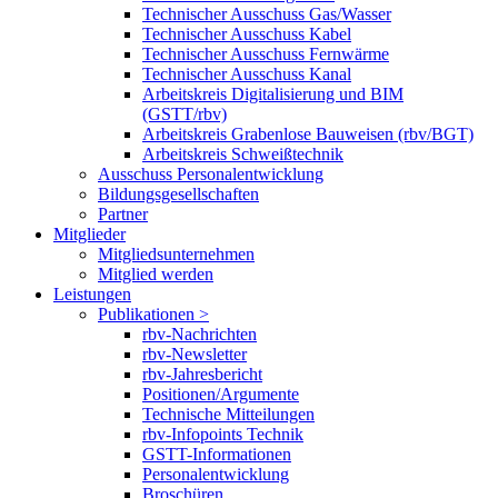
Technischer Ausschuss Gas/Wasser
Technischer Ausschuss Kabel
Technischer Ausschuss Fernwärme
Technischer Ausschuss Kanal
Arbeitskreis Digitalisierung und BIM
(GSTT/rbv)
Arbeitskreis Grabenlose Bauweisen (rbv/BGT)
Arbeitskreis Schweißtechnik
Ausschuss Personalentwicklung
Bildungsgesellschaften
Partner
Mitglieder
Mitgliedsunternehmen
Mitglied werden
Leistungen
Publikationen >
rbv-Nachrichten
rbv-Newsletter
rbv-Jahresbericht
Positionen/Argumente
Technische Mitteilungen
rbv-Infopoints Technik
GSTT-Informationen
Personalentwicklung
Broschüren