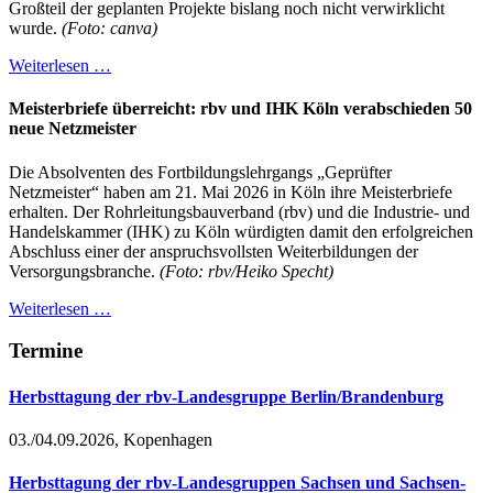
Großteil der geplanten Projekte bislang noch nicht verwirklicht
wurde.
(Foto: canva)
Weiterlesen …
Meisterbriefe überreicht: rbv und IHK Köln verabschieden 50
neue Netzmeister
Die Absolventen des Fortbildungslehrgangs „Geprüfter
Netzmeister“ haben am 21. Mai 2026 in Köln ihre Meisterbriefe
erhalten. Der Rohrleitungsbauverband (rbv) und die Industrie- und
Handelskammer (IHK) zu Köln würdigten damit den erfolgreichen
Abschluss einer der anspruchsvollsten Weiterbildungen der
Versorgungsbranche.
(Foto: rbv/Heiko Specht)
Weiterlesen …
Termine
Herbsttagung der rbv-Landesgruppe Berlin/Brandenburg
03./04.09.2026, Kopenhagen
Herbsttagung der rbv-Landesgruppen Sachsen und Sachsen-