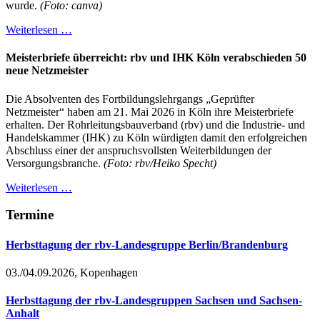
wurde.
(Foto: canva)
Weiterlesen …
Meisterbriefe überreicht: rbv und IHK Köln verabschieden 50
neue Netzmeister
Die Absolventen des Fortbildungslehrgangs „Geprüfter
Netzmeister“ haben am 21. Mai 2026 in Köln ihre Meisterbriefe
erhalten. Der Rohrleitungsbauverband (rbv) und die Industrie- und
Handelskammer (IHK) zu Köln würdigten damit den erfolgreichen
Abschluss einer der anspruchsvollsten Weiterbildungen der
Versorgungsbranche.
(Foto: rbv/Heiko Specht)
Weiterlesen …
Termine
Herbsttagung der rbv-Landesgruppe Berlin/Brandenburg
03./04.09.2026, Kopenhagen
Herbsttagung der rbv-Landesgruppen Sachsen und Sachsen-
Anhalt