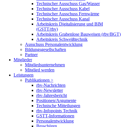
Technischer Ausschuss Gas/Wasser
Technischer Ausschuss Kabel
Technischer Ausschuss Fernwärme
Technischer Ausschuss Kanal
Arbeitskreis Digitalisierung und BIM
(GSTT/rbv)
Arbeitskreis Grabenlose Bauweisen (rbv/BGT)
Arbeitskreis Schweißtechnik
Ausschuss Personalentwicklung
Bildungsgesellschaften
Partner
Mitglieder
Mitgliedsunternehmen
Mitglied werden
Leistungen
Publikationen >
rbv-Nachrichten
rbv-Newsletter
rbv-Jahresbericht
Positionen/Argumente
Technische Mitteilungen
rbv-Infopoints Technik
GSTT-Informationen
Personalentwicklung
Broschüren