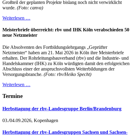
Großteil der geplanten Projekte bislang noch nicht verwirklicht
wurde.
(Foto: canva)
Weiterlesen …
Meisterbriefe überreicht: rbv und IHK Köln verabschieden 50
neue Netzmeister
Die Absolventen des Fortbildungslehrgangs „Geprüfter
Netzmeister“ haben am 21. Mai 2026 in Köln ihre Meisterbriefe
erhalten. Der Rohrleitungsbauverband (rbv) und die Industrie- und
Handelskammer (IHK) zu Köln würdigten damit den erfolgreichen
Abschluss einer der anspruchsvollsten Weiterbildungen der
Versorgungsbranche.
(Foto: rbv/Heiko Specht)
Weiterlesen …
Termine
Herbsttagung der rbv-Landesgruppe Berlin/Brandenburg
03./04.09.2026, Kopenhagen
Herbsttagung der rbv-Landesgruppen Sachsen und Sachsen-