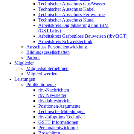
Technischer Ausschuss Gas/Wasser
Technischer Ausschuss Kabel
Technischer Ausschuss Fernwärme
Technischer Ausschuss Kanal
Arbeitskreis Digitalisierung und BIM
(GSTT/rbv)
Arbeitskreis Grabenlose Bauweisen (rbv/BGT)
Arbeitskreis Schweißtechnik
Ausschuss Personalentwicklung
Bildungsgesellschaften
Partner
Mitglieder
Mitgliedsunternehmen
Mitglied werden
Leistungen
Publikationen >
rbv-Nachrichten
rbv-Newsletter
rbv-Jahresbericht
Positionen/Argumente
Technische Mitteilungen
rbv-Infopoints Technik
GSTT-Informationen
Personalentwicklung
Broschüren