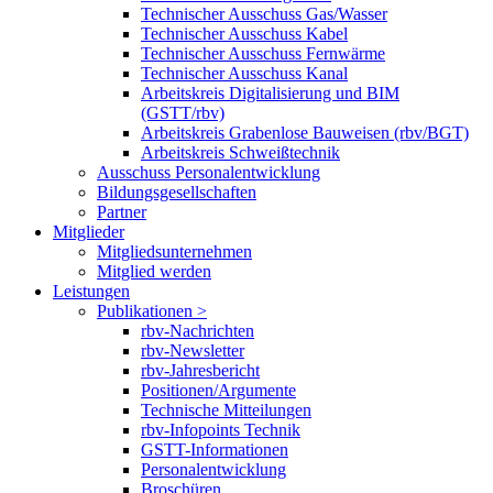
Technischer Ausschuss Gas/Wasser
Technischer Ausschuss Kabel
Technischer Ausschuss Fernwärme
Technischer Ausschuss Kanal
Arbeitskreis Digitalisierung und BIM
(GSTT/rbv)
Arbeitskreis Grabenlose Bauweisen (rbv/BGT)
Arbeitskreis Schweißtechnik
Ausschuss Personalentwicklung
Bildungsgesellschaften
Partner
Mitglieder
Mitgliedsunternehmen
Mitglied werden
Leistungen
Publikationen >
rbv-Nachrichten
rbv-Newsletter
rbv-Jahresbericht
Positionen/Argumente
Technische Mitteilungen
rbv-Infopoints Technik
GSTT-Informationen
Personalentwicklung
Broschüren