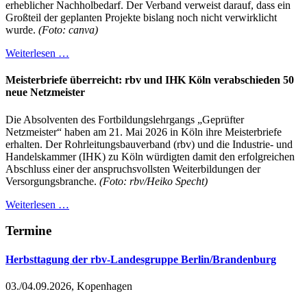
erheblicher Nachholbedarf. Der Verband verweist darauf, dass ein
Großteil der geplanten Projekte bislang noch nicht verwirklicht
wurde.
(Foto: canva)
Weiterlesen …
Meisterbriefe überreicht: rbv und IHK Köln verabschieden 50
neue Netzmeister
Die Absolventen des Fortbildungslehrgangs „Geprüfter
Netzmeister“ haben am 21. Mai 2026 in Köln ihre Meisterbriefe
erhalten. Der Rohrleitungsbauverband (rbv) und die Industrie- und
Handelskammer (IHK) zu Köln würdigten damit den erfolgreichen
Abschluss einer der anspruchsvollsten Weiterbildungen der
Versorgungsbranche.
(Foto: rbv/Heiko Specht)
Weiterlesen …
Termine
Herbsttagung der rbv-Landesgruppe Berlin/Brandenburg
03./04.09.2026, Kopenhagen