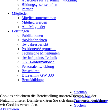
Ausschuss für Personalentwicklung
Bildungsgesellschaften
Partner
Mitglieder
Mitgliedsunternehmen
Mitglied werden
Alle Mitglieder
Leistungen
Publikationen
rbv-Nachrichten
rbv-Jahresbericht
Positionen/Argumente
Technische Mitteilungen
rbv-Infopoints Technik
GSTT-Informationen
Personalentwicklung
Broschüren
E-Learning GW 330
Berufsbildung
Sitemap
Cookies erleichtern die Bereitstellung unserer Dienste. Mit der
Impressum
Nutzung unserer Dienste erklären Sie sich damit einverstanden, dass
Datenschutzerklärung
wir Cookies verwenden.
Suchen
Akzeptieren