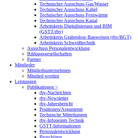
Technischer Ausschuss Gas/Wasser
Technischer Ausschuss Kabel
Technischer Ausschuss Fernwärme
Technischer Ausschuss Kanal
Arbeitskreis Digitalisierung und BIM
(GSTT/rbv)
Arbeitskreis Grabenlose Bauweisen (rbv/BGT)
Arbeitskreis Schweißtechnik
Ausschuss Personalentwicklung
Bildungsgesellschaften
Partner
Mitglieder
Mitgliedsunternehmen
Mitglied werden
Leistungen
Publikationen >
rbv-Nachrichten
rbv-Newsletter
rbv-Jahresbericht
Positionen/Argumente
Technische Mitteilungen
rbv-Infopoints Technik
GSTT-Informationen
Personalentwicklung
Broschüren