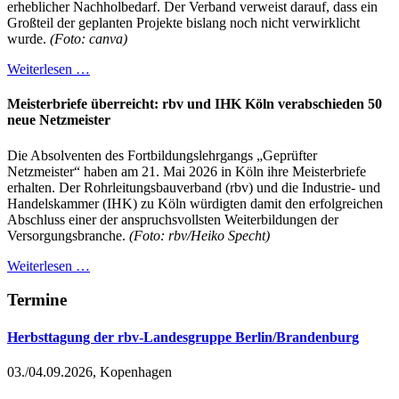
erheblicher Nachholbedarf. Der Verband verweist darauf, dass ein
Großteil der geplanten Projekte bislang noch nicht verwirklicht
wurde.
(Foto: canva)
Weiterlesen …
Meisterbriefe überreicht: rbv und IHK Köln verabschieden 50
neue Netzmeister
Die Absolventen des Fortbildungslehrgangs „Geprüfter
Netzmeister“ haben am 21. Mai 2026 in Köln ihre Meisterbriefe
erhalten. Der Rohrleitungsbauverband (rbv) und die Industrie- und
Handelskammer (IHK) zu Köln würdigten damit den erfolgreichen
Abschluss einer der anspruchsvollsten Weiterbildungen der
Versorgungsbranche.
(Foto: rbv/Heiko Specht)
Weiterlesen …
Termine
Herbsttagung der rbv-Landesgruppe Berlin/Brandenburg
03./04.09.2026, Kopenhagen