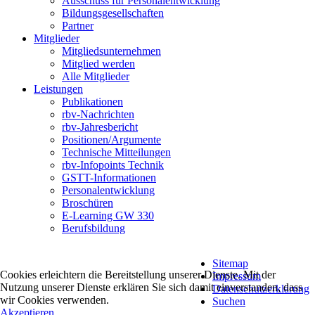
Ausschuss für Personalentwicklung
Bildungsgesellschaften
Partner
Mitglieder
Mitgliedsunternehmen
Mitglied werden
Alle Mitglieder
Leistungen
Publikationen
rbv-Nachrichten
rbv-Jahresbericht
Positionen/Argumente
Technische Mitteilungen
rbv-Infopoints Technik
GSTT-Informationen
Personalentwicklung
Broschüren
E-Learning GW 330
Berufsbildung
Sitemap
Cookies erleichtern die Bereitstellung unserer Dienste. Mit der
Impressum
Nutzung unserer Dienste erklären Sie sich damit einverstanden, dass
Datenschutzerklärung
wir Cookies verwenden.
Suchen
Akzeptieren