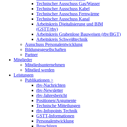
Technischer Ausschuss Gas/Wasser
Technischer Ausschuss Kabel
Technischer Ausschuss Fernwärme
Technischer Ausschuss Kanal
Arbeitskreis Digitalisierung und BIM
(GSTT/rbv)
Arbeitskreis Grabenlose Bauweisen (rbv/BGT)
Arbeitskreis Schweißtechnik
Ausschuss Personalentwicklung
Bildungsgesellschaften
Partner
Mitglieder
Mitgliedsunternehmen
Mitglied werden
Leistungen
Publikationen >
rbv-Nachrichten
rbv-Newsletter
rbv-Jahresbericht
Positionen/Argumente
Technische Mitteilungen
rbv-Infopoints Technik
GSTT-Informationen
Personalentwicklung
Broschüren