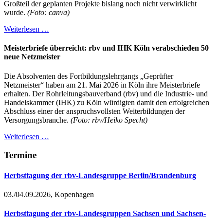
Großteil der geplanten Projekte bislang noch nicht verwirklicht
wurde.
(Foto: canva)
Weiterlesen …
Meisterbriefe überreicht: rbv und IHK Köln verabschieden 50
neue Netzmeister
Die Absolventen des Fortbildungslehrgangs „Geprüfter
Netzmeister“ haben am 21. Mai 2026 in Köln ihre Meisterbriefe
erhalten. Der Rohrleitungsbauverband (rbv) und die Industrie- und
Handelskammer (IHK) zu Köln würdigten damit den erfolgreichen
Abschluss einer der anspruchsvollsten Weiterbildungen der
Versorgungsbranche.
(Foto: rbv/Heiko Specht)
Weiterlesen …
Termine
Herbsttagung der rbv-Landesgruppe Berlin/Brandenburg
03./04.09.2026, Kopenhagen
Herbsttagung der rbv-Landesgruppen Sachsen und Sachsen-