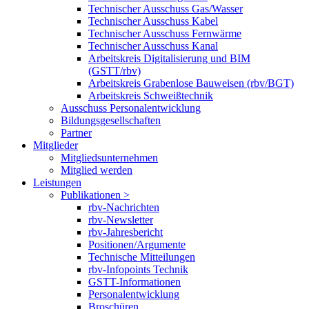
Technischer Ausschuss Gas/Wasser
Technischer Ausschuss Kabel
Technischer Ausschuss Fernwärme
Technischer Ausschuss Kanal
Arbeitskreis Digitalisierung und BIM
(GSTT/rbv)
Arbeitskreis Grabenlose Bauweisen (rbv/BGT)
Arbeitskreis Schweißtechnik
Ausschuss Personalentwicklung
Bildungsgesellschaften
Partner
Mitglieder
Mitgliedsunternehmen
Mitglied werden
Leistungen
Publikationen >
rbv-Nachrichten
rbv-Newsletter
rbv-Jahresbericht
Positionen/Argumente
Technische Mitteilungen
rbv-Infopoints Technik
GSTT-Informationen
Personalentwicklung
Broschüren