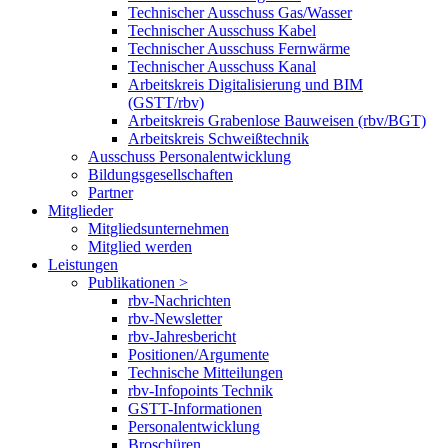
Technischer Ausschuss Gas/Wasser
Technischer Ausschuss Kabel
Technischer Ausschuss Fernwärme
Technischer Ausschuss Kanal
Arbeitskreis Digitalisierung und BIM
(GSTT/rbv)
Arbeitskreis Grabenlose Bauweisen (rbv/BGT)
Arbeitskreis Schweißtechnik
Ausschuss Personalentwicklung
Bildungsgesellschaften
Partner
Mitglieder
Mitgliedsunternehmen
Mitglied werden
Leistungen
Publikationen >
rbv-Nachrichten
rbv-Newsletter
rbv-Jahresbericht
Positionen/Argumente
Technische Mitteilungen
rbv-Infopoints Technik
GSTT-Informationen
Personalentwicklung
Broschüren