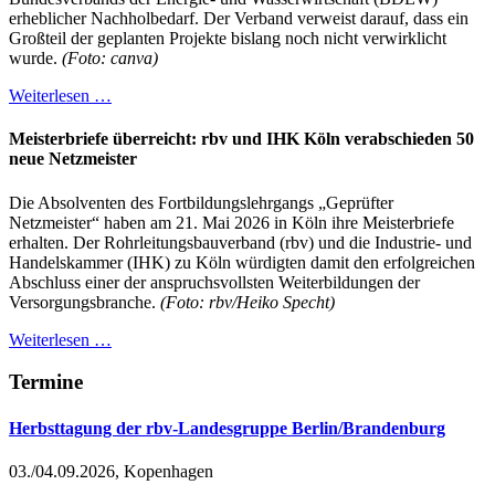
erheblicher Nachholbedarf. Der Verband verweist darauf, dass ein
Großteil der geplanten Projekte bislang noch nicht verwirklicht
wurde.
(Foto: canva)
Weiterlesen …
Meisterbriefe überreicht: rbv und IHK Köln verabschieden 50
neue Netzmeister
Die Absolventen des Fortbildungslehrgangs „Geprüfter
Netzmeister“ haben am 21. Mai 2026 in Köln ihre Meisterbriefe
erhalten. Der Rohrleitungsbauverband (rbv) und die Industrie- und
Handelskammer (IHK) zu Köln würdigten damit den erfolgreichen
Abschluss einer der anspruchsvollsten Weiterbildungen der
Versorgungsbranche.
(Foto: rbv/Heiko Specht)
Weiterlesen …
Termine
Herbsttagung der rbv-Landesgruppe Berlin/Brandenburg
03./04.09.2026, Kopenhagen