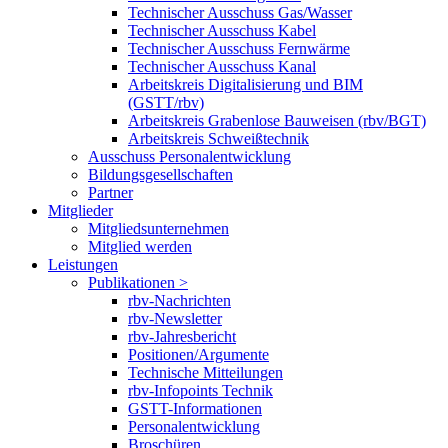
Technischer Ausschuss Gas/Wasser
Technischer Ausschuss Kabel
Technischer Ausschuss Fernwärme
Technischer Ausschuss Kanal
Arbeitskreis Digitalisierung und BIM
(GSTT/rbv)
Arbeitskreis Grabenlose Bauweisen (rbv/BGT)
Arbeitskreis Schweißtechnik
Ausschuss Personalentwicklung
Bildungsgesellschaften
Partner
Mitglieder
Mitgliedsunternehmen
Mitglied werden
Leistungen
Publikationen >
rbv-Nachrichten
rbv-Newsletter
rbv-Jahresbericht
Positionen/Argumente
Technische Mitteilungen
rbv-Infopoints Technik
GSTT-Informationen
Personalentwicklung
Broschüren