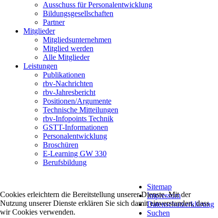
Ausschuss für Personalentwicklung
Bildungsgesellschaften
Partner
Mitglieder
Mitgliedsunternehmen
Mitglied werden
Alle Mitglieder
Leistungen
Publikationen
rbv-Nachrichten
rbv-Jahresbericht
Positionen/Argumente
Technische Mitteilungen
rbv-Infopoints Technik
GSTT-Informationen
Personalentwicklung
Broschüren
E-Learning GW 330
Berufsbildung
Sitemap
Cookies erleichtern die Bereitstellung unserer Dienste. Mit der
Impressum
Nutzung unserer Dienste erklären Sie sich damit einverstanden, dass
Datenschutzerklärung
wir Cookies verwenden.
Suchen