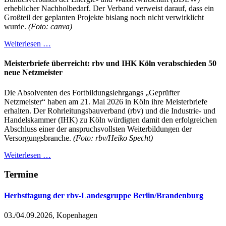
erheblicher Nachholbedarf. Der Verband verweist darauf, dass ein
Großteil der geplanten Projekte bislang noch nicht verwirklicht
wurde.
(Foto: canva)
Weiterlesen …
Meisterbriefe überreicht: rbv und IHK Köln verabschieden 50
neue Netzmeister
Die Absolventen des Fortbildungslehrgangs „Geprüfter
Netzmeister“ haben am 21. Mai 2026 in Köln ihre Meisterbriefe
erhalten. Der Rohrleitungsbauverband (rbv) und die Industrie- und
Handelskammer (IHK) zu Köln würdigten damit den erfolgreichen
Abschluss einer der anspruchsvollsten Weiterbildungen der
Versorgungsbranche.
(Foto: rbv/Heiko Specht)
Weiterlesen …
Termine
Herbsttagung der rbv-Landesgruppe Berlin/Brandenburg
03./04.09.2026, Kopenhagen