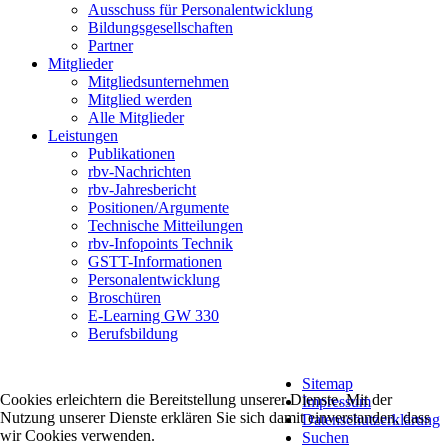
Ausschuss für Personalentwicklung
Bildungsgesellschaften
Partner
Mitglieder
Mitgliedsunternehmen
Mitglied werden
Alle Mitglieder
Leistungen
Publikationen
rbv-Nachrichten
rbv-Jahresbericht
Positionen/Argumente
Technische Mitteilungen
rbv-Infopoints Technik
GSTT-Informationen
Personalentwicklung
Broschüren
E-Learning GW 330
Berufsbildung
Sitemap
Cookies erleichtern die Bereitstellung unserer Dienste. Mit der
Impressum
Nutzung unserer Dienste erklären Sie sich damit einverstanden, dass
Datenschutzerklärung
wir Cookies verwenden.
Suchen