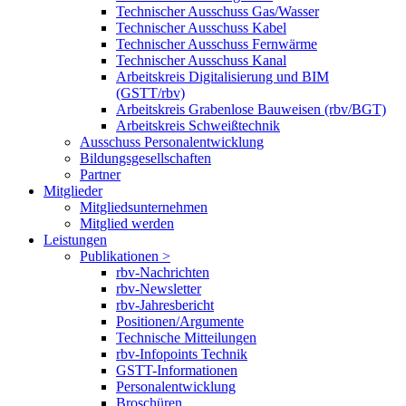
Technischer Ausschuss Gas/Wasser
Technischer Ausschuss Kabel
Technischer Ausschuss Fernwärme
Technischer Ausschuss Kanal
Arbeitskreis Digitalisierung und BIM
(GSTT/rbv)
Arbeitskreis Grabenlose Bauweisen (rbv/BGT)
Arbeitskreis Schweißtechnik
Ausschuss Personalentwicklung
Bildungsgesellschaften
Partner
Mitglieder
Mitgliedsunternehmen
Mitglied werden
Leistungen
Publikationen >
rbv-Nachrichten
rbv-Newsletter
rbv-Jahresbericht
Positionen/Argumente
Technische Mitteilungen
rbv-Infopoints Technik
GSTT-Informationen
Personalentwicklung
Broschüren